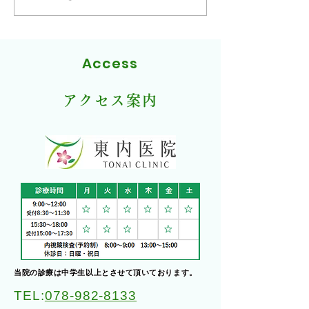
１」とは日帰り手
めの環境として適
手術を行うために
Access
前・術後の管理、
診断などを十分に
できると厚生局が
アクセス案内
設だけが算定でき
には人員の配置、
の充実度、緊急時
の基準が求められ
当院ではその基準
いるため
​当院の診療は中学生以上とさせて頂いております。
TEL:
078-982-8133