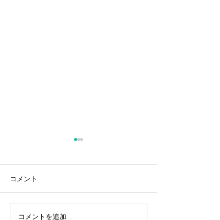
2026年夏季休業
大腸ポリープを
方へ 〜短期滞
2026年8月24日から8月28日
基本料1 算定
コメント
まで夏季休業とさせて頂きま
当院は2025年11
せ〜
す。お間違えのないよう、ど
「短期滞在手術等
うぞよろしくお願い致しま
の算定施設に認定
す。
た。 「短期滞在
コメントを追加…