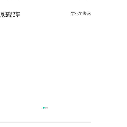
すべて表示
最新記事
2026年夏季休業
明細書について
2026年8月24日から8月28日
当院は療担規則に