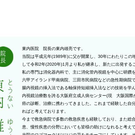
Doctor Introduction
医師紹介
東内医院 院長の東内雄亮です。
当院は平成元年(1989年)に父が開業し、30年にわたりこ
して令和2年(2020年)1月より私が継承し、新たに出発す
私の専門は消化器内科で、主に消化管内視鏡を中心に研鑽
六甲アイランド甲南病院、三田市民病院などの急性期病院
腸内視鏡の挿入法である軸保持短縮挿入法などの技術を学
内視鏡治療数を誇る大阪府立成人病センター(現 大阪国際
癌の診断、治療に携わってきました。これまで経験した自
ればと考えております。
今まで救急病院で多数の救急疾患も経験しており、また総
患、慢性疾患の分野においても皆様の助けになれると考え
当院のロゴマークはツツジの花をモチーフにしています。