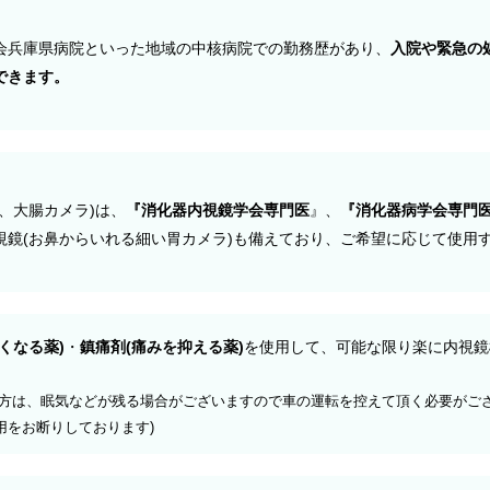
会兵庫県病院といった地域の中核病院での勤務歴があり、
入院や緊急の
できます。
、大腸カメラ)は、
『消化器内視鏡学会専門医
』、
『消化器病学会専門
視鏡(お鼻からいれる細い胃カメラ)も備えており、ご希望に応じて使用
くなる薬)
・
鎮痛剤(痛みを抑える薬)
を使用して、可能な限り楽に内視鏡
の方は、眠気などが残る場合がございますので車の運転を控えて頂く必要がご
用をお断りしております)