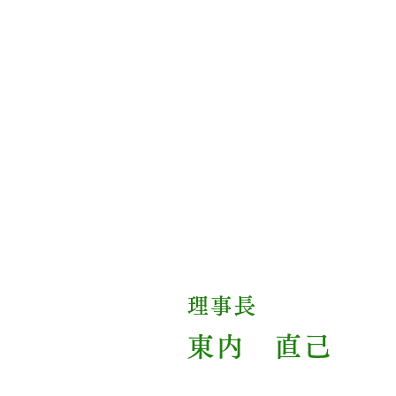
理事長
東内 直己