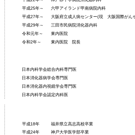
平成25年～
六甲アイランド甲南病院内科
平成27年～
大阪府立成人病センター(現 大阪国際がん
平成29年～
三田市民病院消化器内科
令和元年～
東内医院
令和2年～
東内医院 院長
資格
日本内科学会総合内科専門医
日本消化器病学会専門医
日本消化器内視鏡学会専門医
日本内科学会認定内科医
略歴
​平成18年
​福井県立高志高校卒業
平成24年
​神戸大学医学部卒業